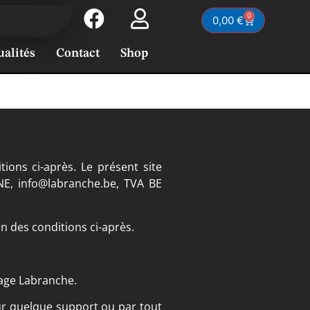
0
0,00
€
ualités
Contact
Shop
tions ci-après. Le présent site
GNE, info@labranche.be, TVA BE
on des conditions ci-après.
rage Labranche.
sur quelque support ou par tout